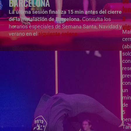
de
BARCELONA
lu
La última sesión finaliza 15 min antes del cierre
a
de la instalación de Barcelona.
Consulta los
vie
horarios especiales de Semana Santa, Navidad y
Ma
verano en el
siguiente enlace.
cer
(ab
sol
con
res
pre
con
un
mín
de
5
per
Tar