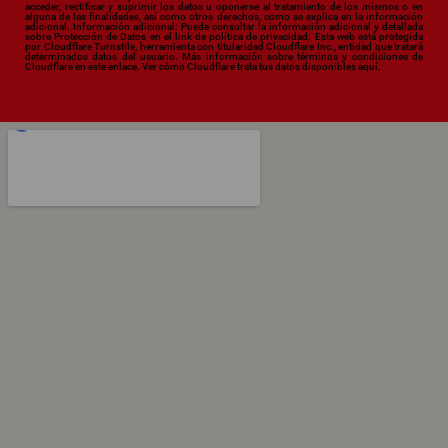
acceder, rectificar y suprimir los datos u oponerse al tratamiento de los mismos o en
alguna de las finalidades, así como otros derechos, como se explica en la información
adicional. Información adicional: Puede consultar la información adicional y detallada
sobre Protección de Datos en el link de política de privacidad. Esta web está protegida
por Cloudflare Turnstile, herramienta con titularidad Cloudflare Inc., entidad que tratará
determinados datos del usuario. Más información sobre términos y condiciones de
Cloudflare en este
enlace.
Ver cómo Cloudflare trata tus datos disponibles
aquí.