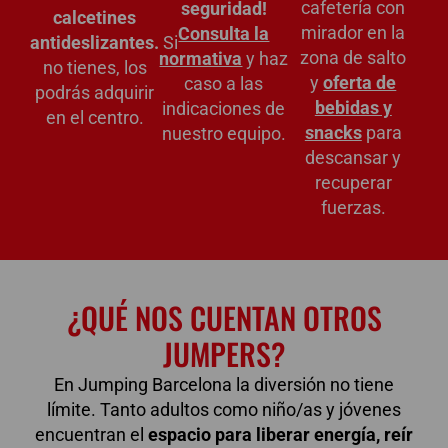
cafetería con
seguridad!
calcetines
mirador en la
Consulta la
antideslizantes.
Si
zona de salto
normativa
y haz
no tienes, los
y
oferta de
caso a las
podrás adquirir
bebidas y
indicaciones de
en el centro.
snacks
para
nuestro equipo.
descansar y
recuperar
fuerzas.
¿QUÉ NOS CUENTAN OTROS
JUMPERS?
En Jumping Barcelona la diversión no tiene
límite. Tanto adultos como niño/as y jóvenes
encuentran el
espacio para liberar energía, reír