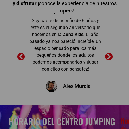
y disfrutar
¡conoce la experiencia de nuestros
jumpers!
Soy padre de un niño de 8 años y
 y
este es el segundo aniversario que
irte
hacemos en la
Zona Kids
. El año
a
r
pasado ya nos pareció increíble: un
e
espacio pensado para los más
a
ás
pequeños donde los adultos
I
podemos acompañarlos y ¡jugar
se
mos
con ellos con sensatez!
Alex Murcia
HORARIO DEL CENTRO JUMPING
Ho