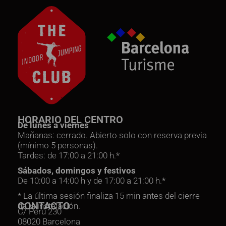
HORARIO DEL CENTRO
De lunes a viernes
Mañanas: cerrado. Abierto solo con reserva previa
(mínimo 5 personas).
Tardes: de 17:00 a 21:00 h.*
Sábados, domingos y festivos
De 10:00 a 14:00 h y de 17:00 a 21:00 h.*
* La última sesión finaliza 15 min antes del cierre
CONTACTO
de la instalación.
C/ Perú 230
08020 Barcelona