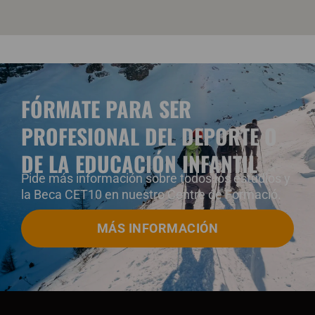
FÓRMATE PARA SER
PROFESIONAL DEL DEPORTE O
DE LA EDUCACIÓN INFANTIL
Pide más información sobre todos los estudios y
la Beca CET10 en nuestro Centre de
Formació
.
MÁS INFORMACIÓN