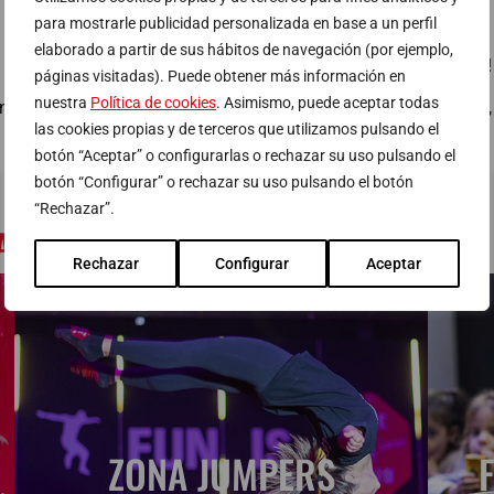
Reactiva el metabolismo.
para mostrarle publicidad personalizada en base a un perfil
elaborado a partir de sus hábitos de navegación (por ejemplo,
¡Es increíblemente divertido!
páginas visitadas). Puede obtener más información en
nuestra
Política de cookies
. Asimismo, puede aceptar todas
ón muscular.
Es una actividad de grupo y,
las cookies propias y de terceros que utilizamos pulsando el
botón “Aceptar” o configurarlas o rechazar su uso pulsando el
botón “Configurar” o rechazar su uso pulsando el botón
“Rechazar”.
PARAR EN NUESTRAS ZONAS DEL JUMPIN
Rechazar
Configurar
Aceptar
ZONA JUMPERS