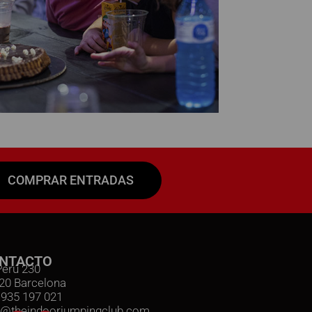
COMPRAR ENTRADAS
NTACTO
Perú 230
20 Barcelona
: 935 197 021
o@theindoorjumpingclub.com