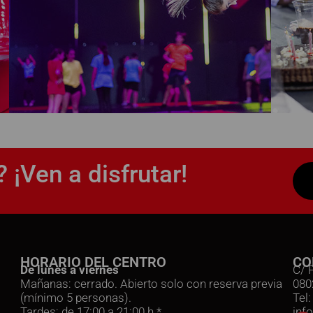
 ¡Ven a disfrutar!
HORARIO DEL CENTRO
CO
De lunes a viernes
C/ 
Mañanas: cerrado. Abierto solo con reserva previa
080
(mínimo 5 personas).
Tel
Tardes: de 17:00 a 21:00 h.*
inf