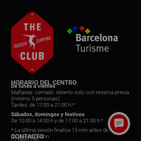
HORARIO DEL CENTRO
De lunes a viernes
Mañanas: cerrado. Abierto solo con reserva previa
(mínimo 5 personas).
Tardes: de 17:00 a 21:00 h.*
Sábados, domingos y festivos
De 10:00 a 14:00 h y de 17:00 a 21:00 h.*
* La última sesión finaliza 15 min antes del cierre
CONTACTO
de la instalación.
C/ Perú 230