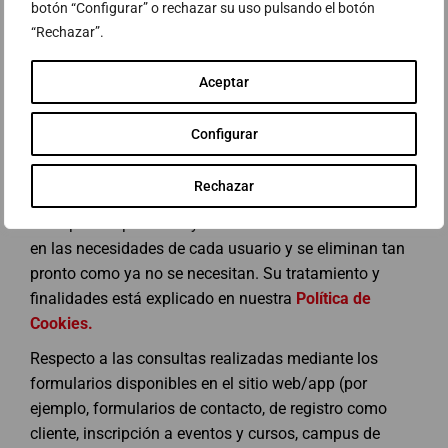
botón “Configurar” o rechazar su uso pulsando el botón
información vinculada a tu navegación. Cuando visites
“Rechazar”.
cualquiera de nuestros sitios web, recopilamos los
datos necesarios para que puedas acceder a ellos
Aceptar
(datos de uso). Esto incluye tu dirección IP y datos
sobre el inicio, el final y el tema de tu uso del sitio
Configurar
web/App, así como posiblemente datos de
identificación (por ejemplo, tus datos de inicio de
Rechazar
sesión si se registra en el área privada). Estos datos se
usan para la provisión y el diseño del servicio basado
en las necesidades de cada usuario y se eliminan tan
pronto como ya no se necesitan. Su tratamiento y
finalidades está explicado en nuestra
Política de
Cookies.
Respecto a las consultas realizadas mediante los
formularios disponibles en el sitio web/app (por
ejemplo, formularios de contacto, de registro como
cliente, inscripción a eventos y cursos, campus de