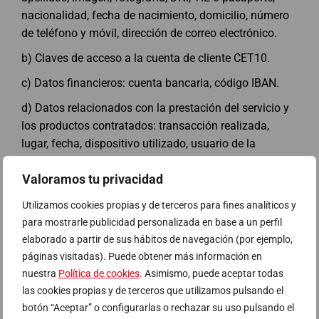
nacionalidad, fecha de nacimiento, domicilio, número
de teléfono y móvil, dirección de correo electrónico.
b) Claves de acceso a la cuenta de cliente CET10.
c) Datos financieros: cuenta bancaria, código IBAN.
d) Datos relacionados con la prestación del servicio y
los productos contratados: transacción realizada,
lugar, fecha, dispositivo utilizado, usuario de la
transacción, la descripción / referencia de la
Valoramos tu privacidad
transacción, detalles de la reserva.
e) Datos de comunicaciones con CET10: llamadas
Utilizamos cookies propias y de terceros para fines analíticos y
telefónicas, correos electrónicos, chatbot y cualquier
para mostrarle publicidad personalizada en base a un perfil
otro medio de comunicación puesto a tu disposición
elaborado a partir de sus hábitos de navegación (por ejemplo,
en cada momento, y datos de comunicaciones
páginas visitadas). Puede obtener más información en
nuestra
Política de cookies
. Asimismo, puede aceptar todas
comerciales, así como los datos que nos facilites a
las cookies propias y de terceros que utilizamos pulsando el
través de las encuestas de satisfacción.
botón “Aceptar” o configurarlas o rechazar su uso pulsando el
f) A través de las cookies recogemos determinada