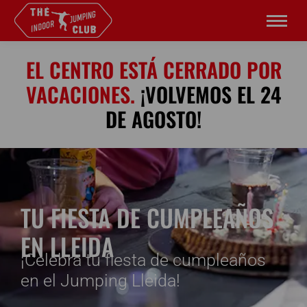
EL CENTRO ESTÁ CERRADO POR
VACACIONES.
¡VOLVEMOS EL 24
DE AGOSTO!
TU FIESTA DE CUMPLEAÑOS
EN LLEIDA
¡Celebra tu fiesta de cumpleaños
en el Jumping Lleida!