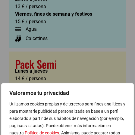
13 € / persona
Viernes, fines de semana y festivos
15 € / persona
Agua
Calcetines
Pack Semi
Lunes a jueves
14 € / persona
Viernes, fines de semana y festivos
Valoramos tu privacidad
16 € / persona
Bebida
Utilizamos cookies propias y de terceros para fines analíticos y
Calcetines
para mostrarle publicidad personalizada en base a un perfil
elaborado a partir de sus hábitos de navegación (por ejemplo,
Pizza
páginas visitadas). Puede obtener más información en
nuestra
Política de cookies
. Asimismo, puede aceptar todas