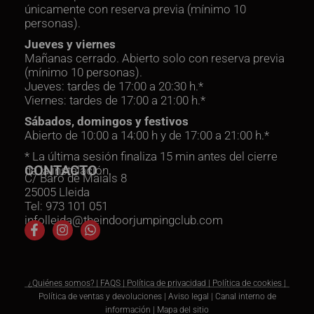
únicamente con reserva previa (mínimo 10
personas).
Jueves y viernes
Mañanas cerrado. Abierto solo con reserva previa
(mínimo 10 personas).
Jueves: tardes de 17:00 a 20:30 h.*
Viernes: tardes de 17:00 a 21:00 h.*
Sábados, domingos y festivos
Abierto de 10:00 a 14:00 h y de 17:00 a 21:00 h.*
* La última sesión finaliza 15 min antes del cierre
CONTACTO
de la instalación.
C/ Baró de Maials 8
25005 Lleida
Tel: 973 101 051
infolleida@theindoorjumpingclub.com
¿Quiénes somos?
|
FAQS
|
Política de privacidad
|
Política de cookies
|
Política de ventas y devoluciones
|
Aviso legal
|
Canal interno de
información
|
Mapa del sitio