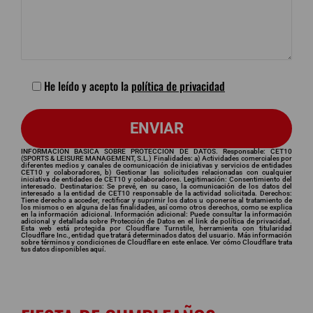
He leído y acepto la
política de privacidad
INFORMACIÓN BÁSICA SOBRE PROTECCIÓN DE DATOS. Responsable: CET10
(SPORTS & LEISURE MANAGEMENT, S.L.) Finalidades: a) Actividades comerciales por
diferentes medios y canales de comunicación de iniciativas y servicios de entidades
CET10 y colaboradores, b) Gestionar las solicitudes relacionadas con cualquier
iniciativa de entidades de CET10 y colaboradores. Legitimación: Consentimiento del
interesado. Destinatarios: Se prevé, en su caso, la comunicación de los datos del
interesado a la entidad de CET10 responsable de la actividad solicitada. Derechos:
Tiene derecho a acceder, rectificar y suprimir los datos u oponerse al tratamiento de
los mismos o en alguna de las finalidades, así como otros derechos, como se explica
en la información adicional. Información adicional: Puede consultar la información
adicional y detallada sobre Protección de Datos en el link de política de privacidad.
Esta web está protegida por Cloudflare Turnstile, herramienta con titularidad
Cloudflare Inc., entidad que tratará determinados datos del usuario. Más información
sobre términos y condiciones de Cloudflare en este
enlace.
Ver cómo Cloudflare trata
tus datos disponibles
aquí.