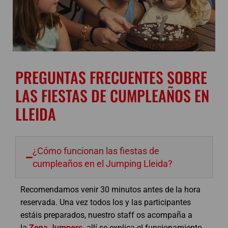
PREGUNTAS FRECUENTES SOBRE
LAS FIESTAS DE CUMPLEAÑOS EN
LLEIDA
¿Cómo funcionan las fiestas de
cumpleaños en el Jumping Lleida?
Recomendamos venir 30 minutos antes de la hora
reservada. Una vez todos los y las participantes
estáis preparados, nuestro staff os acompaña a
la
Zona Jumpers,
allí se explica el funcionamiento