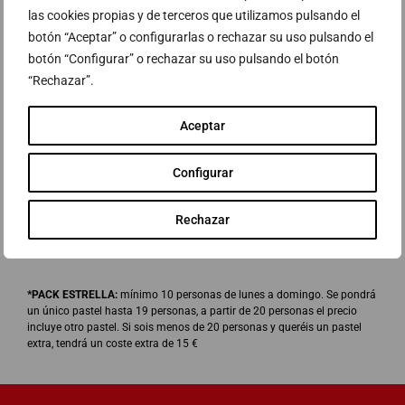
las cookies propias y de terceros que utilizamos pulsando el
Pack Estrella*
botón “Aceptar” o configurarlas o rechazar su uso pulsando el
Lunes a jueves
botón “Configurar” o rechazar su uso pulsando el botón
15 € / persona
“Rechazar”.
Viernes, fines de semana y festivos
17 € / persona
Aceptar
Bebida
Calcetines
Configurar
Pizza o sándwich
Rechazar
Pastel
*PACK ESTRELLA:
mínimo 10 personas de lunes a domingo. Se pondrá
un único pastel hasta 19 personas, a partir de 20 personas el precio
incluye otro pastel. Si sois menos de 20 personas y queréis un pastel
extra, tendrá un coste extra de 15 €